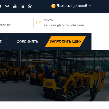
Языковый дисплей






почта

769103
services@china-vote.com
Т
СОЕДИНЯТЬ
ЗАПРОСИТЬ ЦЕНУ