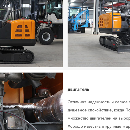
Любимый продукт
Как бы вы хотели, чтобы мы с вами связались?
Как бы вы хотели, чтобы мы с вами связались?
Примечание
Примечание
МАТЕРИАЛЫ
МАТЕРИАЛЫ
двигатель
Отличная надежность и легкое
душевное спокойствие, когда По
множество двигателей на выбор
Хорошо известные крупные мар