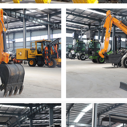
Имя
Имя
Страна / регион
Страна / регион
Почтов ящик
Почтов ящик
Номер WhatsApp / номер телефона
Номер WhatsApp / номер телефона
Любимый продукт