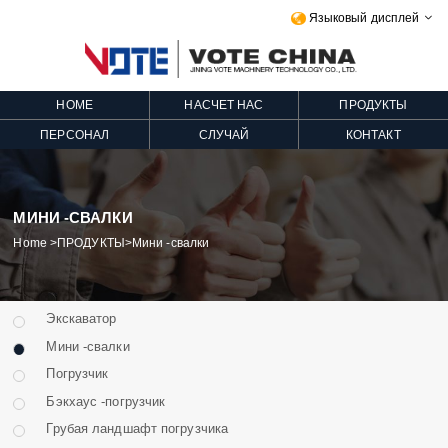
Языковый дисплей

HOME
НАСЧЕТ НАС
ПРОДУКТЫ
ПЕРСОНАЛ
СЛУЧАЙ
КОНТАКТ
МИНИ -СВАЛКИ
Home
>
ПРОДУКТЫ
>
Мини -свалки
Экскаватор
Мини -свалки
Погрузчик
Бэкхаус -погрузчик
Грубая ландшафт погрузчика