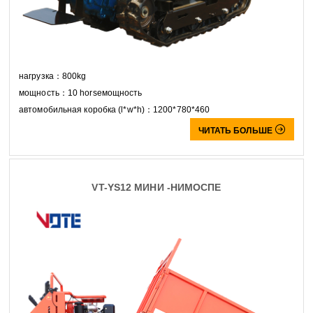
нагрузка：800kg
мощность：10 horseмощность
автомобильная коробка (l*w*h)：1200*780*460

ЧИТАТЬ БОЛЬШЕ
VT-YS12 МИНИ -НИМОСПЕ