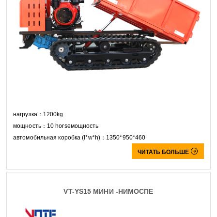
нагрузка：1200kg
мощность：10 horseмощность
автомобильная коробка (l*w*h)：1350*950*460

ЧИТАТЬ БОЛЬШЕ
VT-YS15 МИНИ -НИМОСПЕ